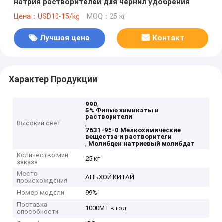
натрия растворителей для чернил удобрения
Цена：USD10-15/kg
MOQ：25 кг
Лучшая цена
Контакт
Характер Продукции
,
990
5% Финые химикаты и
растворители
Высокий свет
,
7631-95-0 Мелкохимические
вещества и растворители
,
Молибден натриевый молибдат
Количество мин
25 кг
заказа
Место
АНЬХОЙ КИТАЙ
происхождения
Номер модели
99%
Поставка
1000MT в год
способности