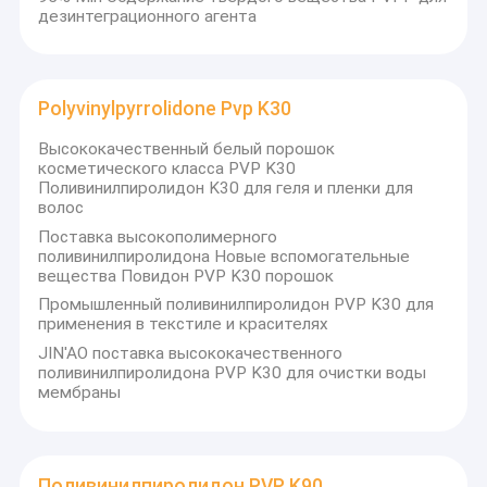
дезинтеграционного агента
Polyvinylpyrrolidone Pvp K30
Высококачественный белый порошок
косметического класса PVP K30
Поливинилпиролидон K30 для геля и пленки для
волос
Поставка высокополимерного
поливинилпиролидона Новые вспомогательные
вещества Повидон PVP K30 порошок
Промышленный поливинилпиролидон PVP K30 для
применения в текстиле и красителях
JIN'AO поставка высококачественного
поливинилпиролидона PVP K30 для очистки воды
мембраны
Поливинилпиролидон PVP K90