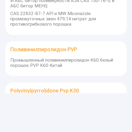
И АБС битор полимерности AJA CAS 150-76-5, и
АБС битор MEHQ
CAS 22832-87-7 API и MW Miconazole
промежуточных звен 479,14 нитрат для
противогрибкового порошка
Поливинилпиролидон PVP
Промышленный поливинилпиролидон K60 белый
порошок PVP K60 Китай
Polyvinylpyrrolidone Pvp K30
Наилучшая цена Поливинилпиролидон
промышленного класса косметического класса PVP
раствор 30% PVP K30