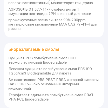
потребностями рынкаНаше стремление к качеству
поверхностноактивный, моностеарат глицерина
Коповидон PVP VA
продукции сделает нас более профессиональными.
АЭРОЗОЛЬ OT 577-11-7 сурфактантов T
эмульгации пестицида 7PH анионный для ткани
Повидон лодин
промежуточные звена синтеза 99% 200ppm
Пирролидон
метакриловые кисловочные MAA CAS 79-41-4 для
резины
Финые химические вещества
Ежедневные химикаты
Биоразлагаемые смолы
Биоразлагаемые смолы
Сукцинат PBS полибутилена смол BDO
термопластиковый Biodegradable
Подсластители пищевых добавок
Лепешки сукцината полибутилена смол PBS ISO
1.25g/cm3 Biodegradable для пакета
АПИ и промежуточные вещества
SA пластиковое PBS PBST PBSA янтарной кислоты
CAS 110-15-6 био основанный янтарный
кисловочный
Терефталат адипината полибутилена смол PBAT
PHA PCL Biodegradable