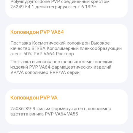
Polyvinylpyrrolidone PVP соединенный крестом
25249 54 1 дезинтегрируя агент 6.18PH
Коповидон PVP VA64
Поставка Косметический коповидон Высокое
качество ВП/ВА Кополимерный пленкообразующий
агент 50% PVP VA64 Раствор
Поставка высококачественных косметических
изделий PVP VA64 фармацевтических изделий
VP/VA сополимер PVP/VA серии
Коповидон PVP VA
25086-89-9 фильм формируя агент, сополимер
ацетата винила PVP VA64 VA55