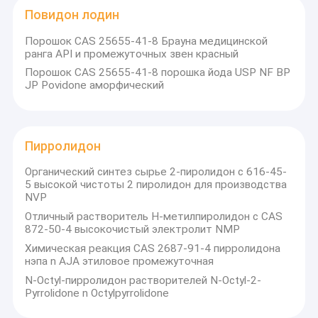
Повидон лодин
Порошок CAS 25655-41-8 Брауна медицинской
ранга API и промежуточных звен красный
Порошок CAS 25655-41-8 порошка йода USP NF BP
JP Povidone аморфический
Пирролидон
Органический синтез сырье 2-пиролидон с 616-45-
5 высокой чистоты 2 пиролидон для производства
NVP
Отличный растворитель Н-метилпиролидон с CAS
872-50-4 высокочистый электролит NMP
Дом
Химическая реакция CAS 2687-91-4 пирролидона
Компания Anhui Jin??ao Chemical Co., Ltd была основана в
нэпа n AJA этиловое промежуточная
2008 году и расположена в городе Хэфэй, провинция
Продукты
Анхуй.,Пестициды, промышленные химические вещества и т.
N-Octyl-пирролидон растворителей N-Octyl-2-
д., а также участвует в настройке небольшого количества
Pyrrolidone n Octylpyrrolidone
О нас
высокоценных химических веществ и промежуточных
продуктов.