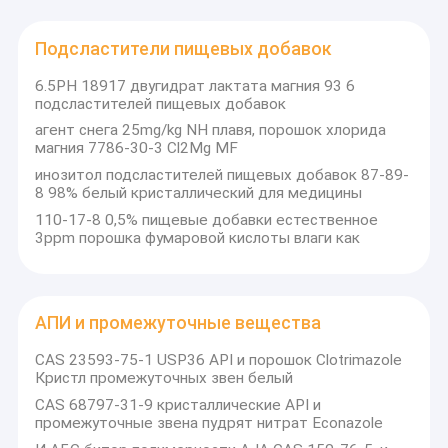
Подсластители пищевых добавок
6.5PH 18917 двугидрат лактата магния 93 6
подсластителей пищевых добавок
агент снега 25mg/kg NH плавя, порошок хлорида
магния 7786-30-3 Cl2Mg MF
инозитол подсластителей пищевых добавок 87-89-
8 98% белый кристаллический для медицины
110-17-8 0,5% пищевые добавки естественное
3ppm порошка фумаровой кислоты влаги как
АПИ и промежуточные вещества
CAS 23593-75-1 USP36 API и порошок Clotrimazole
Кристл промежуточных звен белый
CAS 68797-31-9 кристаллические API и
промежуточные звена пудрят нитрат Econazole