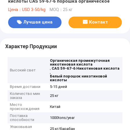
кислоты CAS 59-67-6 порошка органическое
Цена：USD 3-50/kg
MOQ：25 кг
Лучшая цена
Контакт
Характер Продукции
Органическая промежуточная
никотиновая кислота
,
CAS 59-67-6 Никотиновая кислота
Высокий свет
,
Белый порошок никотиновой
кислоты
Время доставки
5-15 дней
Количество мин
25 кг
заказа
Место
Китай
происхождения
Поставка
1000tons/year
способности
Упаковывая
25 кг/барабан