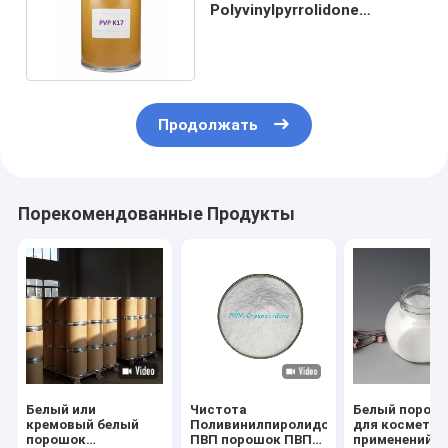
Polyvinylpyrrolidone
Povidone K17 ранга EP USP/
Продолжать
Порекомендованные Продукты
Белый или
Чистота
Белый порош
кремовый белый
Поливинилпиролидон
для косметич
порошок
ПВП порошок ПВП
применений