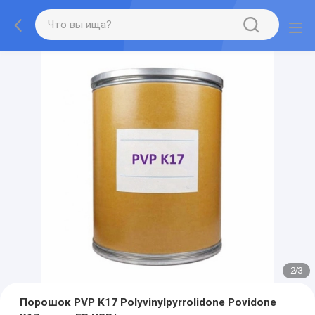
2
/
3
Порошок PVP K17 Polyvinylpyrrolidone Povidone