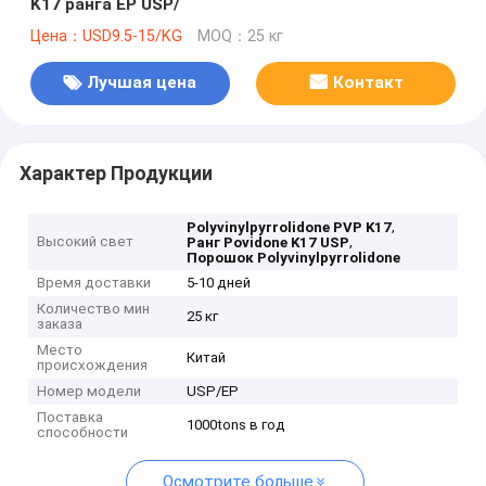
K17 ранга EP USP/
Цена：USD9.5-15/KG
MOQ：25 кг
Лучшая цена
Контакт
Характер Продукции
,
Polyvinylpyrrolidone PVP K17
Высокий свет
,
Ранг Povidone K17 USP
Порошок Polyvinylpyrrolidone
Время доставки
5-10 дней
Количество мин
25 кг
заказа
Место
Китай
происхождения
Номер модели
USP/EP
Поставка
1000tons в год
способности
Осмотрите больше