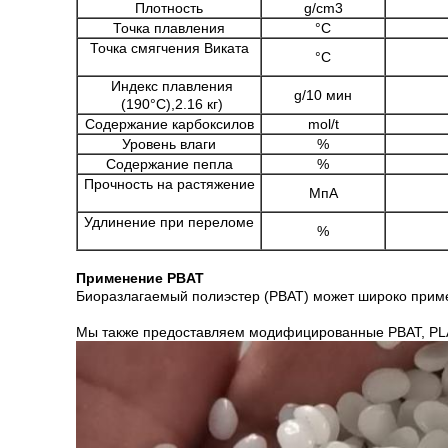
Плотность
g/cm3
Точка плавления
°C
Точка смягчения Виката
°C
Индекс плавления
g/10 мин
(190°C),2.16 кг)
Содержание карбоксилов
mol/t
Уровень влаги
%
Содержание пепла
%
Прочность на растяжение
МпА
Удлинение при переломе
%
Применение PBAT
Биоразлагаемый полиэстер (PBAT) может широко применя
Мы также предоставляем модифицированные PBAT, PLA,