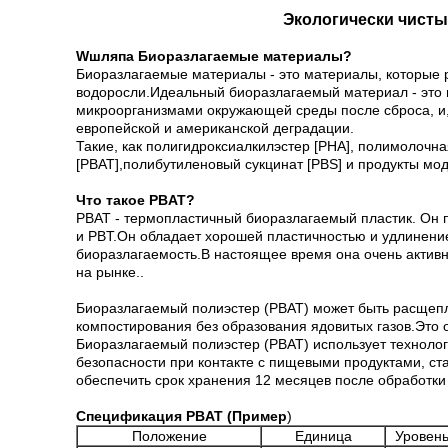
Экологически чист
W
шляпа
Биоразлагаемые материалы
?
Биоразлагаемые материалы - это материалы, которые ра
водоросли.Идеальный биоразлагаемый материал - это 
микроорганизмами окружающей среды после сброса, и, 
европейской и американской деградации.
Такие, как полигидроксиалкилэстер [PHA], полимолочна
[PBAT],полибутиленовый сукцинат [PBS] и продукты м
Что такое PBAT?
PBAT - термопластичный биоразлагаемый пластик. Он пр
и PBT.Он обладает хорошей пластичностью и удлинением
биоразлагаемость.В настоящее время она очень актив
на рынке..
Биоразлагаемый полиэстер (PBAT) может быть расщепл
компостирования без образования ядовитых газов.Это 
Биоразлагаемый полиэстер (PBAT) использует техноло
безопасности при контакте с пищевыми продуктами, ст
обеспечить срок хранения 12 месяцев после обработки 
Спецификация PBAT (Пример
)
Положение
Единица
Уровен