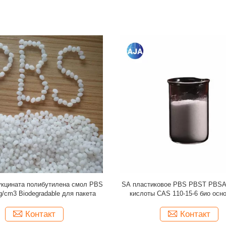
stalline кетон эфира Polyether
CAS 26100 51 6 кисловочны
УКРАДКОЙ, смола девственницы
Biodegradable смол 50MPa Poly
A 25KG/BAG пластиковая
отсутствие вреда 1.25g/c
Контакт
Контакт