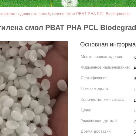
рефталат адипината полибутилена смол PBAT PHA PCL Biodegradable
тилена смол PBAT PHA PCL Biodegrad
Основная информа
Место происхождения:
К
Фирменное наименование:
Сертификация:
I
Номер модели:
П
Количество мин заказа:
1
Цена:
U
Упаковывая детали:
2
Время доставки:
5