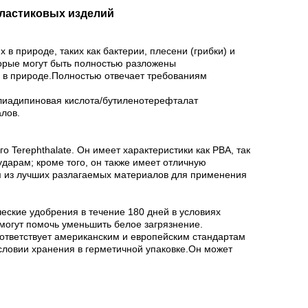
ластиковых изделий
 природе, таких как бактерии, плесени (грибки) и
орые могут быть полностью разложены
а в природе.Полностью отвечает требованиям
полиадипиновая кислота/бутиленотерефталат
лов.
 Terephthalate. Он имеет характеристики как PBA, так
ударам; кроме того, он также имеет отличную
м из лучших разлагаемых материалов для применения
ские удобрения в течение 180 дней в условиях
могут помочь уменьшить белое загрязнение.
ответствует американским и европейским стандартам
словии хранения в герметичной упаковке.Он может