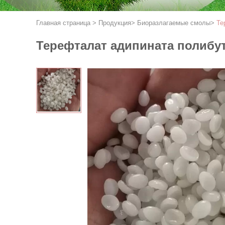
Главная страница
>
Продукция
>
Биоразлагаемые смолы
>
Те
Терефталат адипината полибу