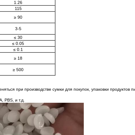
1.26
115
≥ 90
3-5
≤ 30
≤ 0.05
≤ 0.1
≥ 18
≥ 500
ться при производстве сумки для покупок, упаковки продуктов пит
 PBS, и т.д.