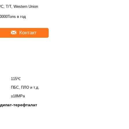
/C, T/T, Western Union
0000Tons в год
Контакт
115℃
ПБС, ПЛО и т.д.
≥18MPa
дипат-терефталат