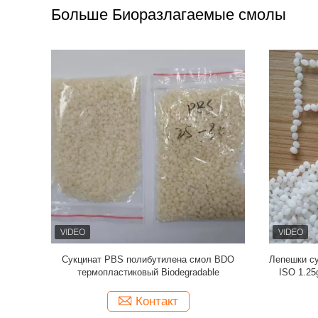
Больше Биоразлагаемые смолы
110-15-6
Основанное био PLA PBAT PBS смол
Semicry
этанная
прессформы дуновения REVODE101
ВЗГЛЯДА 
Biodegradable
AJ
Контакт