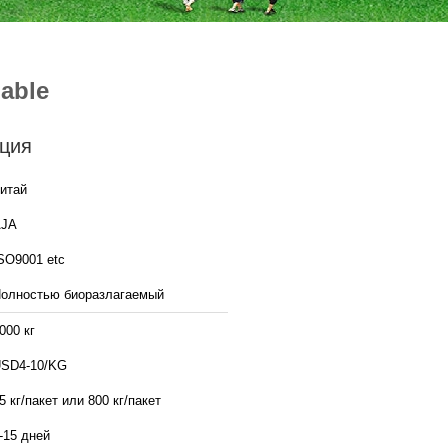
able
ция
итай
AJA
SO9001 etc
олностью биоразлагаемый
000 кг
SD4-10/KG
5 кг/пакет или 800 кг/пакет
-15 дней