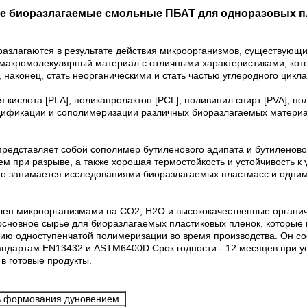
ые биоразлагаемые смольные ПБАТ для одноразовых п
злагаются в результате действия микроорганизмов, существующих в
макромолекулярный материал с отличными характеристиками, кот
наконец, стать неорганическими и стать частью углеродного цикл
я кислота [PLA], поликапролактон [PCL], поливинил спирт [PVA], 
одификации и сополимеризации различных биоразлагаемых материа
едставляет собой сополимер бутиленового адипата и бутиленового
 при разрыве, а также хорошая термостойкость и устойчивость к 
но занимается исследованиями биоразлагаемых пластмасс и одни
ен микроорганизмами на CO2, H2O и высококачественные органиче
основное сырье для биоразлагаемых пластиковых пленок, которые 
гию одноступенчатой полимеризации во время производства. Он со
андартам EN13432 и ASTM6400D.Срок годности - 12 месяцев при у
в готовые продукты.
ь формования дуновением