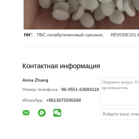
тег:
ПБС полибутиленовый суксинат
,
REVODE101 Б
Контактная информация
Anna Zhang
Номер телефона :
86-0551-63684118
WhatsApp :
+8613075595568