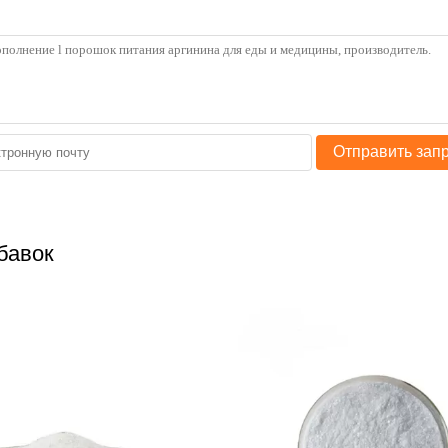
Отправить зап
бавок