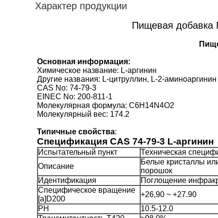
Характер продукции
Пищевая добавка 
Пищ
Основная информация:
Химическое название: L-аргинин
Другие названия: L-цитруллин, L-2-аминоаргинин
CAS No: 74-79-3
EINEC No: 200-811-1
Молекулярная формула: C6H14N4O2
Молекулярный вес: 174.2
Типичные свойства
:
Спецификация CAS 74-79-3 L-аргинин
Испытательный пункт
Техническая специф
Белые кристаллы ил
Описание
порошок
Идентификация
Поглощение инфракр
Специфическое вращение
+26,90 ~ +27.90
[a]D200
PH
10.5-12.0