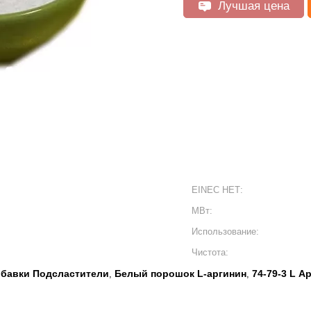
Лучшая цена
EINEC НЕТ:
МВт:
Использование:
Чистота:
обавки Подсластители
Белый порошок L-аргинин
74-79-3 L А
,
,