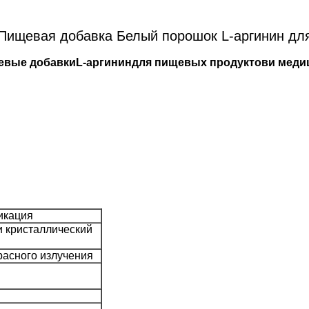
Пищевая добавка Белый порошок L-аргинин дл
евые добавки
L-аргинин
для пищевых продуктов
и меди
икация
и кристаллический
асного излучения