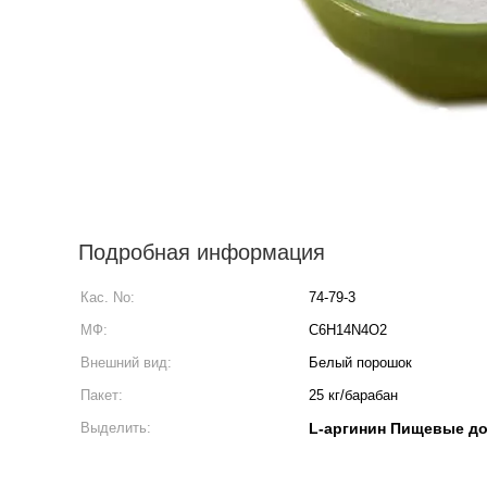
Подробная информация
Кас. No:
74-79-3
МФ:
C6H14N4O2
Внешний вид:
Белый порошок
Пакет:
25 кг/барабан
Выделить:
L-аргинин Пищевые д