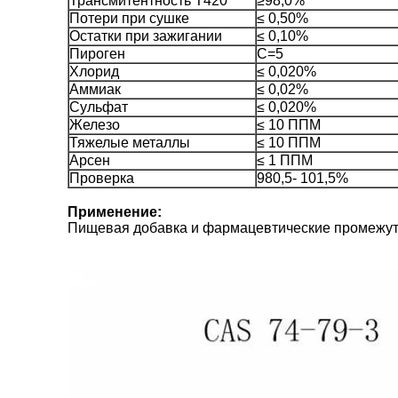
Трансмитентность T420
≥98,0%
Потери при сушке
≤ 0,50%
Остатки при зажигании
≤ 0,10%
Пироген
C=5
Хлорид
≤ 0,020%
Аммиак
≤ 0,02%
Сульфат
≤ 0,020%
Железо
≤ 10 ППМ
Тяжелые металлы
≤ 10 ППМ
Арсен
≤ 1 ППМ
Проверка
980,5- 101,5%
Применение
:
Пищевая добавка и фармацевтические промежу