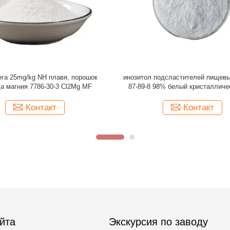
-8 дополнения питания и добавки
протеин 1185-57-5 мозоли зе
я, инозитол порошка инозитола Myo
подсластителей пищевых 
Meso
25kg/drum желтый
Контакт
Контакт
йта
Экскурсия по заводу