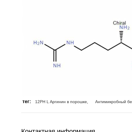
тег:
12PH L Аргинин в порошке
,
Антимикробный бе
Контактная информация