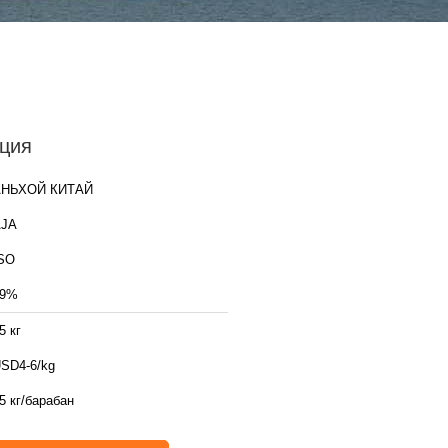
ция
АНЬХОЙ КИТАЙ
AJA
SO
99%
5 кг
SD4-6/kg
5 кг/барабан