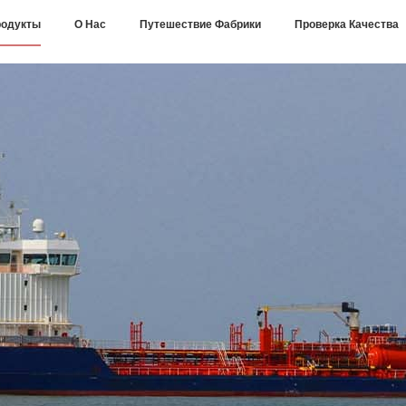
одукты
О Нас
Путешествие Фабрики
Проверка Качества